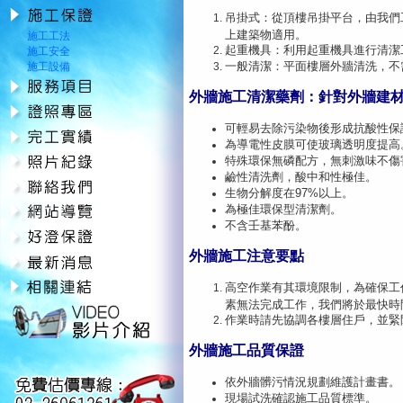
吊掛式：從頂樓吊掛平台，由我們
上建築物適用。
施工工法
起重機具：利用起重機具進行清潔
施工安全
一般清潔：平面樓層外牆清洗，不
施工設備
外牆施工清潔藥劑：針對外牆建
可輕易去除污染物後形成抗酸性保
為導電性皮膜可使玻璃透明度提高
特殊環保無磷配方，無刺激味不傷
鹼性清洗劑，酸中和性極佳。
生物分解度在97%以上。
為極佳環保型清潔劑。
不含壬基苯酚。
外牆施工注意要點
高空作業有其環境限制，為確保工
素無法完成工作，我們將於最快時
作業時請先協調各樓層住戶，並緊
外牆施工品質保證
依外牆髒污情況規劃維護計畫書。
現場試洗確認施工品質標準。