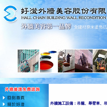
外牆施工設備：吊籠、舉臂車、