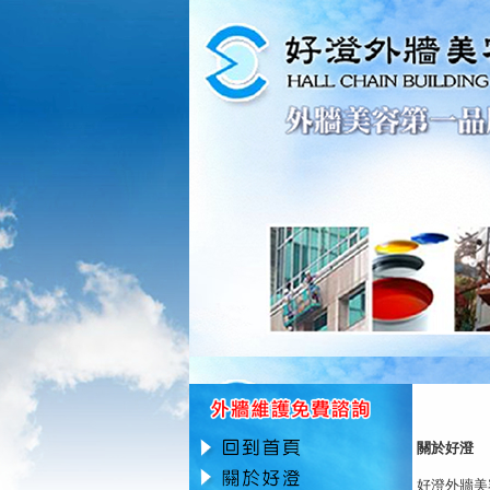
關於好澄
好澄外牆美