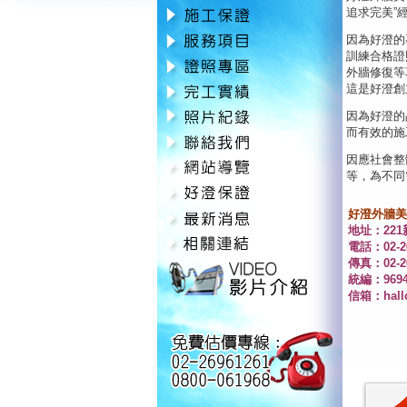
追求完美”
因為好澄的
訓練合格證
外牆修復等
這是好澄創
因為好澄的
而有效的施
因應社會整
等，為不同
好澄外牆美
地址：22
電話：02-26
傳真：02-26
統編：9694
信箱：
hal