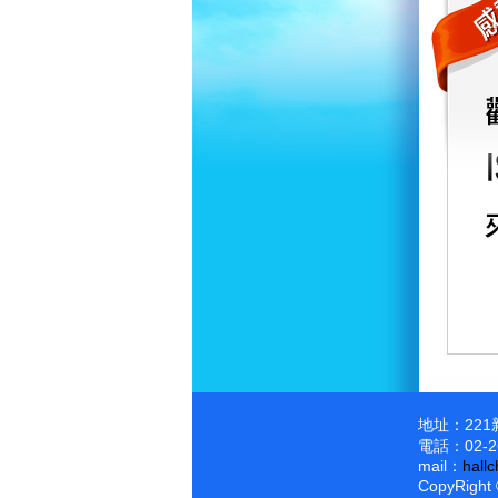
地址：22
電話：02-2
mail：
hall
CopyRight