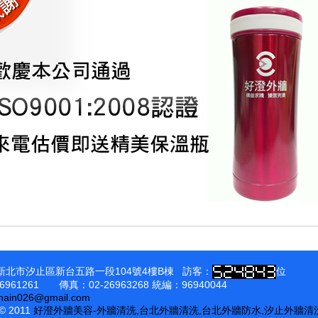
1新北市汐止區新台五路一段104號4樓B棟 訪客：
位
6961261 傳真：02-26963268 統編：96940044
chain026@gmail.com
 © 2011
好澄外牆美容-外牆清洗,台北外牆清洗,台北外牆防水,汐止外牆清