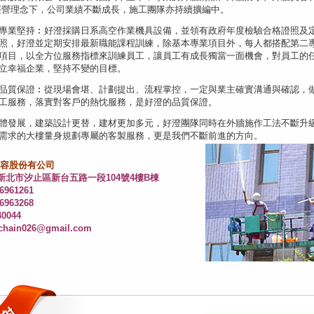
經營理念下，公司業績不斷成長，施工團隊亦持續擴編中。
專業堅持︰好澄採購日系高空作業機具設備，並領有政府年度檢驗合格證照及
照，好澄並定期安排最新職能課程訓練，除基本專業項目外，每人都搭配第二
項目，以全方位服務指標來訓練員工，讓員工有成長獨當一面機會，對員工的
立幸福企業，堅持不變的目標。
品質保證︰從現場會堪、計劃提出、流程掌控，一定與業主確實溝通與確認，
工服務，落實對客戶的熱忱服務，是好澄的品質保證。
體發展，建築設計更替，建材更加多元，好澄團隊同時在外牆施作工法不斷升
需求的大樓量身規劃專屬的客製服務，更是我們不斷前進的方向。
容股份有公司
1新北市汐止區新台五路一段104號4樓B棟
961261
963268
0044
lchain026@gmail.com